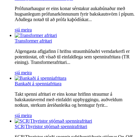
Prófunarhaugur er eins konar sérstakur aukabúnaður með
hugsanlegum prófunarkönnunum fyrir bakskautsvörn í pípum.
Aðallega notað til að prófa kaþódískar...
sjá meira
Transformer afritari
Algengasta aflgjafinn í hrifnu straumhúðaðri verndarkerfi er
potentiostat, oft vísað til einfaldlega sem spennirafritara (TR
eining). Transformerafritari...
sjá meira
Bankaði á spenniafritara
Takt spenni afritari er eins konar hrifinn straumur á
bakskautavernd með einfaldri uppbyggingu, auðveldum
notkun, sterkum áreiðanleika og hentugur fyrir...
sjá meira
SCR|Thyristor stjórnað spennirafritari
SCR|Thyristor stýrði spennir rafriðurstöðugir stjórnar On-Off