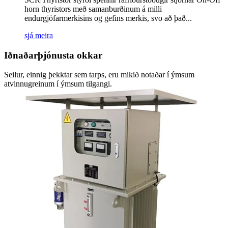
horn thyristors með samanburðinum á milli
endurgjöfarmerkisins og gefins merkis, svo að það...
sjá meira
Iðnaðarþjónusta okkar
Seilur, einnig þekktar sem tarps, eru mikið notaðar í ýmsum
atvinnugreinum í ýmsum tilgangi.