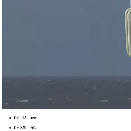
0
+ Liðsmenn
0
+ Söluaðilar