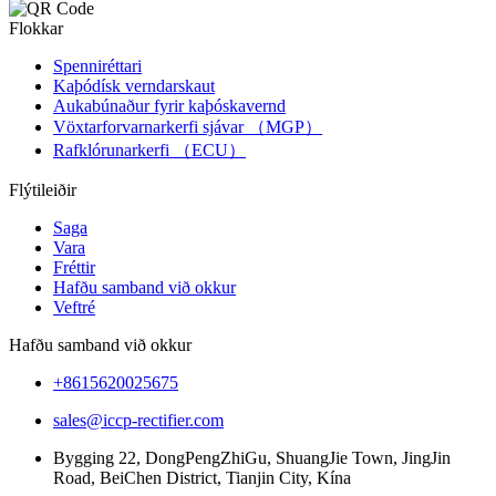
Flokkar
Spenniréttari
Kaþódísk verndarskaut
Aukabúnaður fyrir kaþóskavernd
Vöxtarforvarnarkerfi sjávar （MGP）
Rafklórunarkerfi （ECU）
Flýtileiðir
Saga
Vara
Fréttir
Hafðu samband við okkur
Veftré
Hafðu samband við okkur
+8615620025675
sales@iccp-rectifier.com
Bygging 22, DongPengZhiGu, ShuangJie Town, JingJin
Road, BeiChen District, Tianjin City, Kína