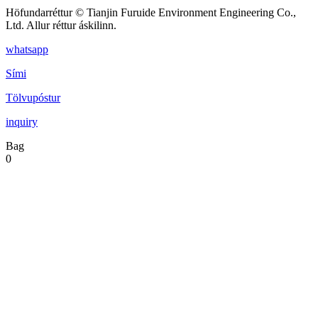
Höfundarréttur © Tianjin Furuide Environment Engineering Co.,
Ltd. Allur réttur áskilinn.
whatsapp
Sími
Tölvupóstur
inquiry
Bag
0