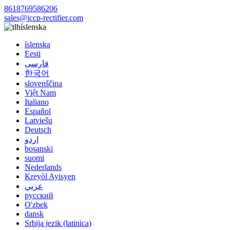
8618769586206
sales@iccp-rectifier.com
íslenska
íslenska
Eesti
فارسی
한국어
slovenščina
Việt Nam
Italiano
Español
Latviešu
Deutsch
اردو
bosanski
suomi
Nederlands
Kreyòl Ayisyen
عربي
русский
O'zbek
dansk
Srbija jezik (latinica)