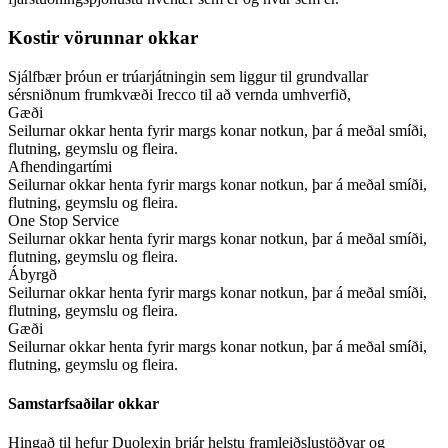
Kostir vörunnar okkar
Sjálfbær þróun er trúarjátningin sem liggur til grundvallar
sérsniðnum frumkvæði Irecco til að vernda umhverfið,
Gæði
Seilurnar okkar henta fyrir margs konar notkun, þar á meðal smíði,
flutning, geymslu og fleira.
Afhendingartími
Seilurnar okkar henta fyrir margs konar notkun, þar á meðal smíði,
flutning, geymslu og fleira.
One Stop Service
Seilurnar okkar henta fyrir margs konar notkun, þar á meðal smíði,
flutning, geymslu og fleira.
Ábyrgð
Seilurnar okkar henta fyrir margs konar notkun, þar á meðal smíði,
flutning, geymslu og fleira.
Gæði
Seilurnar okkar henta fyrir margs konar notkun, þar á meðal smíði,
flutning, geymslu og fleira.
Samstarfsaðilar okkar
Hingað til hefur Duolexin þrjár helstu framleiðslustöðvar og