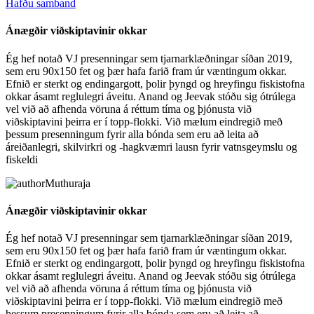
Hafðu samband
Ánægðir viðskiptavinir okkar
Ég hef notað VJ presenningar sem tjarnarklæðningar síðan 2019,
sem eru 90x150 fet og þær hafa farið fram úr væntingum okkar.
Efnið er sterkt og endingargott, þolir þyngd og hreyfingu fiskistofna
okkar ásamt reglulegri áveitu. Anand og Jeevak stóðu sig ótrúlega
vel við að afhenda vöruna á réttum tíma og þjónusta við
viðskiptavini þeirra er í topp-flokki. Við mælum eindregið með
þessum presenningum fyrir alla bónda sem eru að leita að
áreiðanlegri, skilvirkri og -hagkvæmri lausn fyrir vatnsgeymslu og
fiskeldi
Muthuraja
Ánægðir viðskiptavinir okkar
Ég hef notað VJ presenningar sem tjarnarklæðningar síðan 2019,
sem eru 90x150 fet og þær hafa farið fram úr væntingum okkar.
Efnið er sterkt og endingargott, þolir þyngd og hreyfingu fiskistofna
okkar ásamt reglulegri áveitu. Anand og Jeevak stóðu sig ótrúlega
vel við að afhenda vöruna á réttum tíma og þjónusta við
viðskiptavini þeirra er í topp-flokki. Við mælum eindregið með
þessum presenningum fyrir alla bónda sem eru að leita að