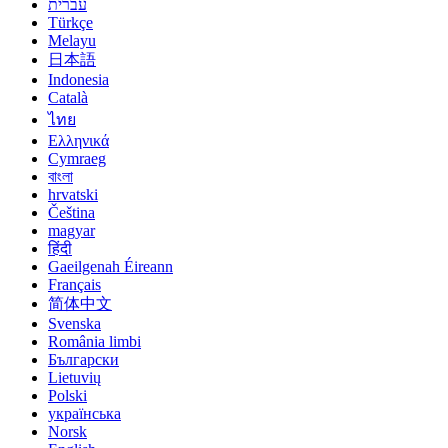
עברית
Türkçe
Melayu
日本語
Indonesia
Català
ไทย
Ελληνικά
Cymraeg
বাংলা
hrvatski
Čeština
magyar
हिंदी
Gaeilgenah Éireann
Français
简体中文
Svenska
România limbi
Български
Lietuvių
Polski
українська
Norsk