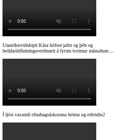
Utanríkisviðskipti Kína hófust jafnt og þétt og
heildarútflutningsverðmæti á fyrstu tveimur mánuðum ...
Í ljósi vaxandi efnahagsáskorana heima og erlendis2