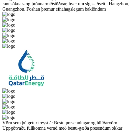
rannsóknar- og þróunarmiðstöðvar, hver um sig staðsett í Hangzhou,
Guangzhou, Foshan þremur efnahagslegum baklöndum
Vörn sem þú getur treyst á: Bestu presenningar og hlífðarvörn
Uppgötvaðu fullkomna vernd með bestu-gæða presendum okkar