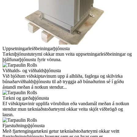
Uppsetningarleiðbeiningarþjónusta
Tækniþjónustuteymi okkar mun veita uppsetningarleiðbeiningar og
þjálfunarþjónustu fyrir vöruna.
Viðhalds- og viðhaldsþjónusta
Við bjóðum viðskiptavinum upp á alhliða, faglega og skilvirka
búnaðarviðhaldsþjónustu til að tryggja að búnaðurinn sé í góðu
ástandi meðan á notkun stendur...
Tækni og gæðaþjónusta
Ef viðskiptavinir upplifa vörubilun eða vandamál meðan á notkun
stendur mun tækniaðstoðarteymi okkar veita skjót viðbrögð og
lausn.
Fjarstuðningsþjónusta
Með fjartengingartækni getur tækniaðstoðarteymi okkar veitt
fjarstuðningsþjónustu hvenær sem er og hvar sem er.