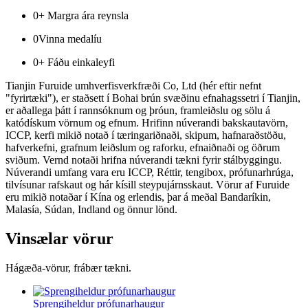
0
+ Margra ára reynsla
0
Vinna medalíu
0
+ Fáðu einkaleyfi
Tianjin Furuide umhverfisverkfræði Co, Ltd (hér eftir nefnt
"fyrirtæki"), er staðsett í Bohai brún svæðinu efnahagssetri í Tianjin,
er aðallega þátt í rannsóknum og þróun, framleiðslu og sölu á
katódískum vörnum og efnum. Hrifinn núverandi bakskautavörn,
ICCP, kerfi mikið notað í tæringariðnaði, skipum, hafnaraðstöðu,
hafverkefni, grafnum leiðslum og raforku, efnaiðnaði og öðrum
sviðum. Vernd notaði hrifna núverandi tækni fyrir stálbyggingu.
Núverandi umfang vara eru ICCP, Réttir, tengibox, prófunarhrúga,
tilvísunar rafskaut og hár kísill steypujárnsskaut. Vörur af Furuide
eru mikið notaðar í Kína og erlendis, þar á meðal Bandaríkin,
Malasía, Súdan, Indland og önnur lönd.
Vinsælar vörur
Hágæða-vörur, frábær tækni.
Sprengiheldur prófunarhaugur