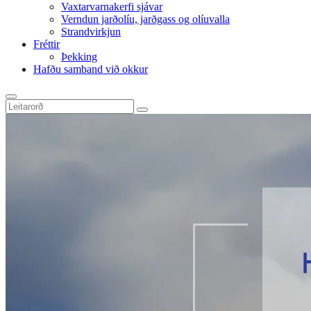
Vaxtarvarnakerfi sjávar
Verndun jarðolíu, jarðgass og olíuvalla
Strandvirkjun
Fréttir
Þekking
Hafðu samband við okkur