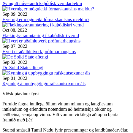
Þvinguð núverandi kaþódísk verndartækni
Sep 09, 2022
Hvernig er möguleiki fórnarskautsins mældur?
Oct 08, 2022
Flækingsstraumtæring í kaþódískri vernd
Sep 07, 2022
Hvert er aðalhlutverk prófunarhaugsins
Sep 02, 2022
Dc Solid State aftengi
Sep 01, 2022
Kynning á uppbyggingu rafskautsoxunar áls
Viðskiptavinur fyrst
Furuide fagna innilega öllum vinum mínum og langflestum
innlendum og erlendum notendum að heimsækja okkur og
leiðbeina, semja og vinna. Við vonum virkilega að opna bjarta
framtíð með þér!
Stærsti smásali Tamil Nadu fyrir presenningar og landbúnaðarvélar.