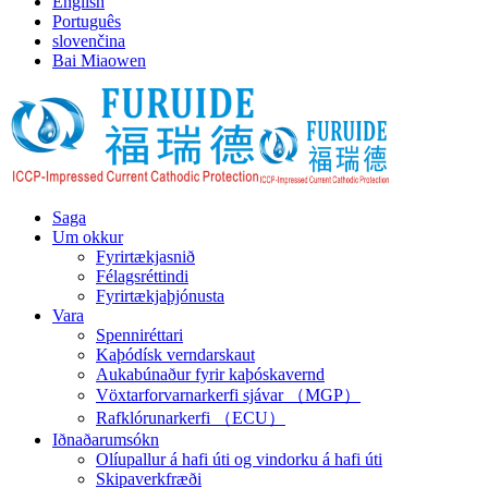
English
Português
slovenčina
Bai Miaowen
Saga
Um okkur
Fyrirtækjasnið
Félagsréttindi
Fyrirtækjaþjónusta
Vara
Spenniréttari
Kaþódísk verndarskaut
Aukabúnaður fyrir kaþóskavernd
Vöxtarforvarnarkerfi sjávar （MGP）
Rafklórunarkerfi （ECU）
Iðnaðarumsókn
Olíupallur á hafi úti og vindorku á hafi úti
Skipaverkfræði