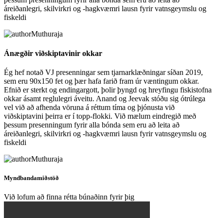
áreiðanlegri, skilvirkri og -hagkvæmri lausn fyrir vatnsgeymslu og
fiskeldi
Muthuraja
Ánægðir viðskiptavinir okkar
Ég hef notað VJ presenningar sem tjarnarklæðningar síðan 2019,
sem eru 90x150 fet og þær hafa farið fram úr væntingum okkar.
Efnið er sterkt og endingargott, þolir þyngd og hreyfingu fiskistofna
okkar ásamt reglulegri áveitu. Anand og Jeevak stóðu sig ótrúlega
vel við að afhenda vöruna á réttum tíma og þjónusta við
viðskiptavini þeirra er í topp-flokki. Við mælum eindregið með
þessum presenningum fyrir alla bónda sem eru að leita að
áreiðanlegri, skilvirkri og -hagkvæmri lausn fyrir vatnsgeymslu og
fiskeldi
Muthuraja
Myndbandamiðstöð
Við lofum að finna rétta búnaðinn fyrir þig