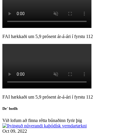
FAI hækkaði um 5,9 prósent ár-á-ári í fyrstu 112
FAI hækkaði um 5,9 prósent ár-á-ári í fyrstu 112
De' botlh
Við lofum að finna rétta búnaðinn fyrir þig
Oct 09, 2022